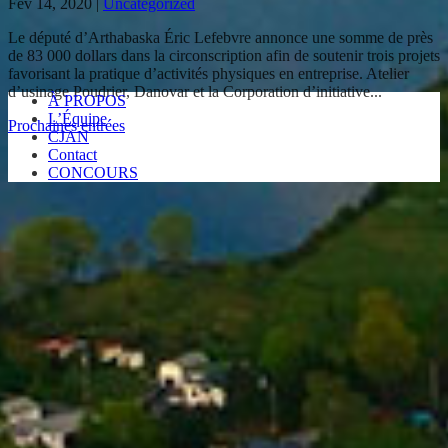
Fév 14, 2020
|
Uncategorized
Le député d’Arthabaska Éric Lefebvre annonce une somme de près
de 83 000 dollars dans la circonscription afin de soutenir trois projets
favorisant la pratique d’activités physiques en entreprise. Atelier
d’usinage Poudrier, Danovar et la Corporation d’initiative...
À PROPOS
L’Équipe
Prochaines entrées
CJAN
Contact
CONCOURS