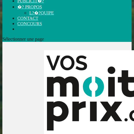
PUBLICIT�?
�? PROPOS
L?�?QUIPE
CONTACT
CONCOURS
Sélectionner une page