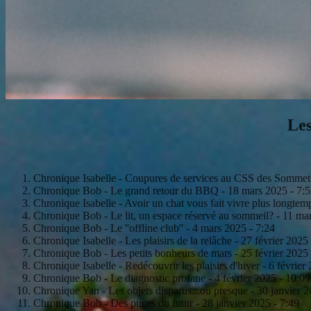
Les
Chronique Isabelle - Coupures de services au CSS des Somme
Chronique Bob - Le grand retour du BBQ - 18 mars 2025 -
7:5
Chronique Isabelle - Avoir un chat vous fait vivre plus longtem
Chronique Bob - Le lit, un espace réservé au sommeil? - 11 ma
Chronique Bob - Le ''offline club'' - 4 mars 2025 -
7:24
Chronique Isabelle - Les plaisirs de la relâche - 27 février 2025 
Chronique Bob - Les petits bonheurs de mars - 25 février 2025 
Chronique Isabelle - Redécouvrir les plaisirs d'hiver - 6 février
Chronique Bob - Le diagnostic profane - 4 février 2025 -
10:09
Chronique Yan - Les objets disparus...ou presque - 30 janvier 2
Chronique Bob - Des puces du futur - 28 janvier 2025 -
7:49