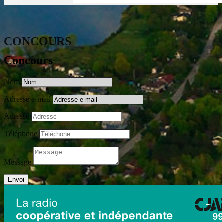
CONCOURS
Concours
Nom
Adresse e-mail
Adresse
Téléphone
Message
Envoi