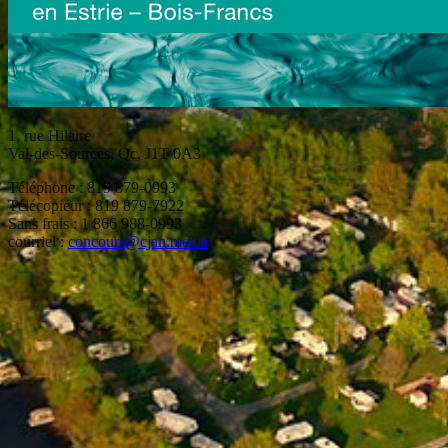
1, rue Hilaire
Val-des-Sources, Qc, J1T 0A3
Téléphone : 819 879-0993
Télécopieur : 819 879-7922
Sans frais : 1 866 988-0993
courriel :
concours@cjan.media