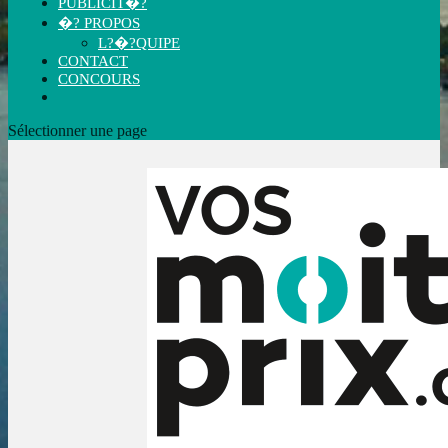
PUBLICIT�?
�? PROPOS
L?�?QUIPE
CONTACT
CONCOURS
Sélectionner une page