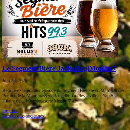
Le Segment Bière Jackalhop|Moulin 7
Juin 26, 2026
Retrouvez le premier épisode du Segment Bière avec Marc-Olivier
Pouliot de la Microbrasserie Jackalhop à Plessisville et Yan St-
Hilaire de la Microbrasserie Moulin 7 à...
lire plus
Entrées plus anciennes