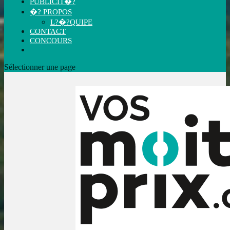
PUBLICIT�?
�? PROPOS
L?�?QUIPE
CONTACT
CONCOURS
Sélectionner une page