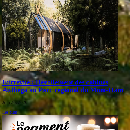
Entrevue : Dévoilement des cabines
Awibega au Parc régional du Mont-Ham
Juin 26, 2026
lire plus