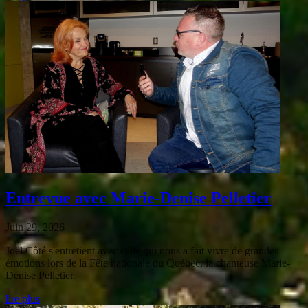
Entrevue avec Marie-Denise Pelletier
Juin 29, 2026
Joël Côté s'entretient avec celle qui nous a fait vivre de grandes
émotions lors de la Fête nationale du Québec, la chanteuse Marie-
Denise Pelletier.
lire plus