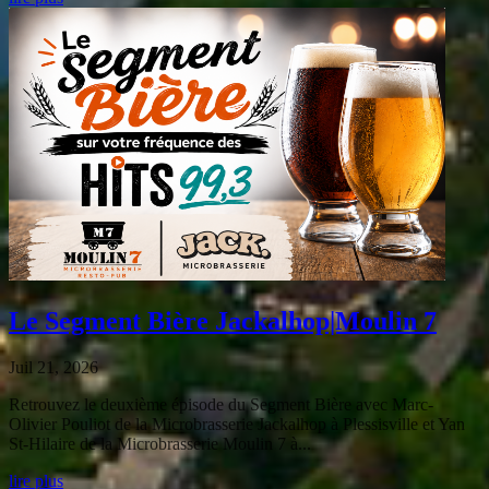
Le Segment Bière Jackalhop|Moulin 7
Juil 21, 2026
Retrouvez le deuxième épisode du Segment Bière avec Marc-
Olivier Pouliot de la Microbrasserie Jackalhop à Plessisville et Yan
St-Hilaire de la Microbrasserie Moulin 7 à...
lire plus