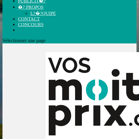
PUBLICIT�?
�? PROPOS
L?�?QUIPE
CONTACT
CONCOURS
Sélectionner une page