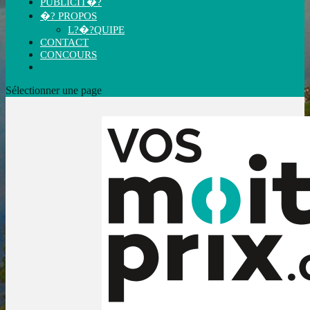
PUBLICIT�?
�? PROPOS
L?�?QUIPE
CONTACT
CONCOURS
Sélectionner une page