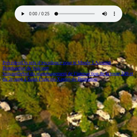
Partager:
Taux:
Précédent
Un prix d’excellence pour le Musée J.Armand
Bombardier de Valcourt
Suivant
Début du réaménagement de l’intersection de la route 249 et
du 2e rang à Saint-François-Xavier-de-Brompton