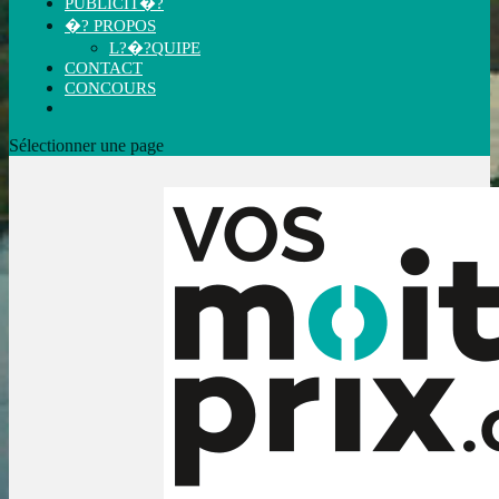
PUBLICIT�?
�? PROPOS
L?�?QUIPE
CONTACT
CONCOURS
Sélectionner une page