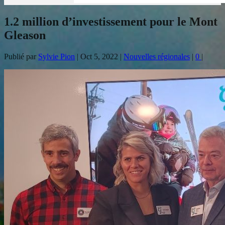
1.2 million d’investissement pour le Mont
Gleason
Publié par
Sylvie Pion
|
Oct 5, 2022
|
Nouvelles régionales
|
0
|