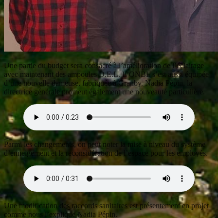
Une partie du budget sera consacré à l’amélioration de l’éclairage
avec maintenant des ampoules D.E.L. L’ONBL s’est aussi équipée
d’une nouvelle dameuse, fabriquée à Granby. Nadia Pépin, la
directrice générale promeut également une nouveauté particulière.
Parmi les changements, on peut noter la mise à niveau du système
d’enneigement et la reconsidération de l’espace pour les employés.
Une modification des raccords sanitaires est présentement en projet
comme nous l’explique Nadia Pépin.