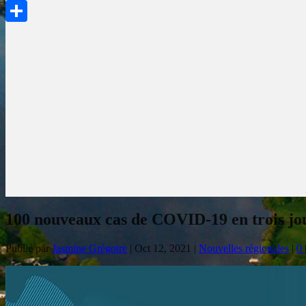
PrintFriendly
Partager
100 nouveaux cas de COVID-19 en trois jou
Publié par
Jasmine Grégoire
|
Oct 12, 2021
|
Nouvelles régionales
|
0