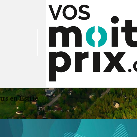
rs en Estrie
|