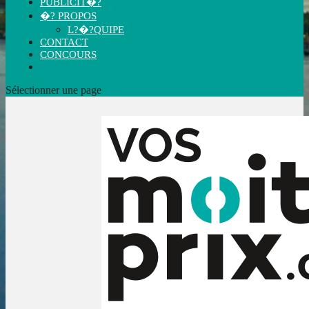
PUBLICIT�?
�? PROPOS
L?�?QUIPE
CONTACT
CONCOURS
Sélectionner une page