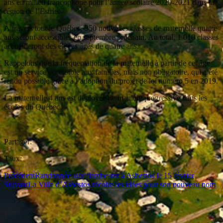
ans en milieu francophone pour l’année scolaire 2020-2021 dans la
région de l’Estrie.
À travers tout le Québec, 350 nouvelles classes de maternelle quatre
ans seront accessibles en septembre prochain. Au total, 1 010 classes
accueilleront des élèves âgés de quatre ans.
Rappelons que la fréquentation de la maternelle à partir de cet âge
est un service accessible aux familles, mais non obligatoire, qui a été
rendu possible grâce à l’adoption du projet de loi numéro 5 en 2019.
La maternelle 4 ans est déployée de manière progressive dans les
écoles du Québec.
Partager:
Taux:
Précédent
Randonnée aux flambeaux à Asbestos le 15 février
Suivant
La Ville d’Asbestos récolte les idées pour son nouveau nom