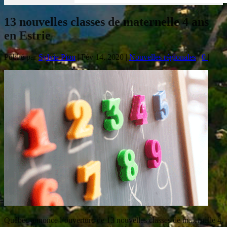
13 nouvelles classes de maternelle 4 ans
en Estrie
Publié par
Sylvie Pion
|
Fév 14, 2020
|
Nouvelles régionales
|
0
|
Québec annonce l’ouverture de 13 nouvelles classes de maternelle 4