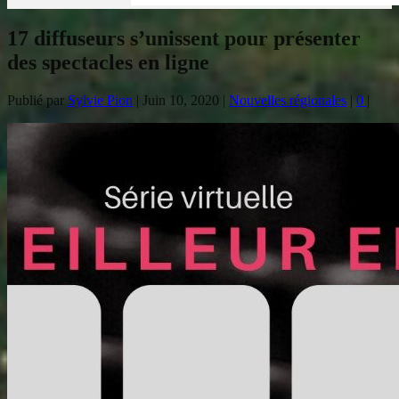
17 diffuseurs s’unissent pour présenter
des spectacles en ligne
Publié par
Sylvie Pion
|
Juin 10, 2020
|
Nouvelles régionales
|
0
|