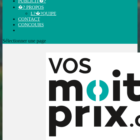
PUBLICIT�?
�? PROPOS
L?�?QUIPE
CONTACT
CONCOURS
Sélectionner une page