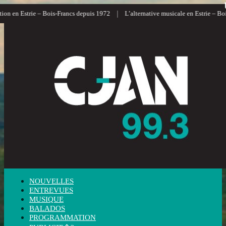
|
n en Estrie – Bois-Francs depuis 1972
L’alternative musicale en Estrie – Bois-
NOUVELLES
ENTREVUES
MUSIQUE
BALADOS
PROGRAMMATION