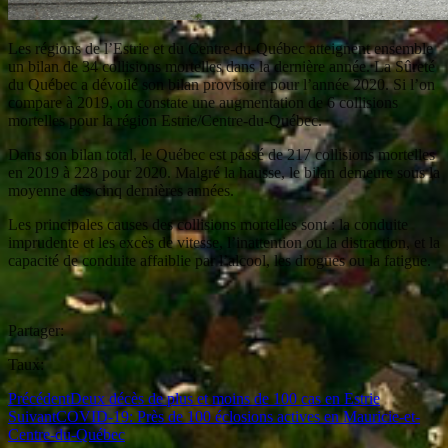
Les régions de l’Estrie et du Centre-du-Québec atteignent ensemble
un bilan de 34 collisions mortelles dans la dernière année. La Sûreté
du Québec a dévoilé son bilan provisoire pour l’année 2020. Si l’on
compare à 2019, on constate une augmentation de 6 collisions
mortelles pour la région Estrie/Centre-du-Québec.
Dans son bilan total, le Québec est passé de 217 collisions mortelles
en 2019 à 228 pour 2020. Malgré la hausse, le bilan demeure sous la
moyenne des cinq dernières années.
Les principales causes des collisions mortelles sont : la conduite
imprudente et les excès de vitesse, l’inattention ou la distraction, et la
capacité de conduite affaiblie par l’alcool, les drogues ou la fatigue.
Partager:
Taux:
Précédent
Deux décès de plus et moins de 100 cas en Estrie
Suivant
COVID-19: Près de 100 éclosions actives en Mauricie-et-
Centre-du-Québec