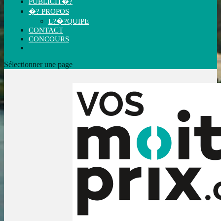
PUBLICIT�?
�? PROPOS
L?�?QUIPE
CONTACT
CONCOURS
Sélectionner une page