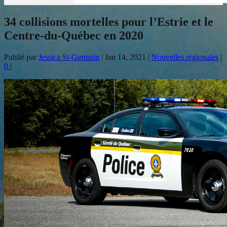
34 collisions mortelles pour l’Estrie et le
Centre-du-Québec en 2020
Publié par
Jessica St-Germain
|
Jan 14, 2021
|
Nouvelles régionales
|
0
|