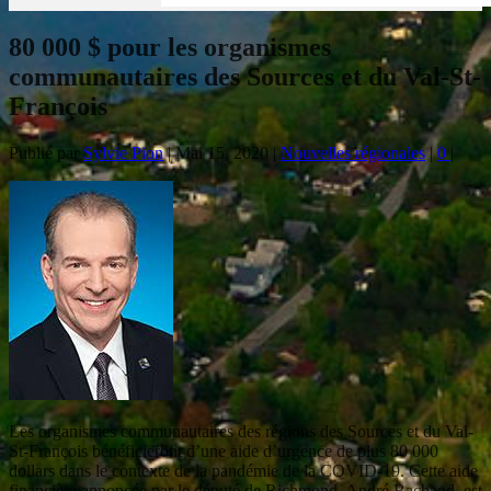
80 000 $ pour les organismes
communautaires des Sources et du Val-St-
François
Publié par
Sylvie Pion
|
Mai 15, 2020
|
Nouvelles régionales
|
0
|
Les organismes communautaires des régions des Sources et du Val-
St-François bénéficieront d’une aide d’urgence de plus 80 000
dollars dans le contexte de la pandémie de la COVID-19. Cette aide
financière annoncée par le député de Richmond, André Bachand, est