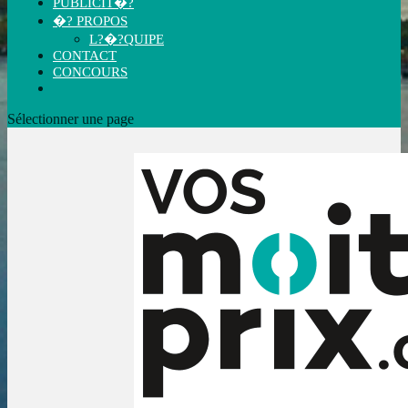
PUBLICIT�?
�? PROPOS
L?�?QUIPE
CONTACT
CONCOURS
Sélectionner une page