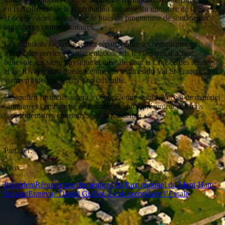
en complément de la contribution annuelle du ministère de la Santé
et des Services sociaux par le biais du programme de soutien aux
organismes communautaires.
Les montants accordés seront répartis entre les organismes qui
offrent des services en alimentation, tels les Centres d’action
bénévole, en santé physique et mentale dont la Croisée des sentiers
et Le Rivage ainsi que le Centre des femmes du Val St-François qui
vient en aide aux femmes en difficulté.
Ce soutien financier aidera à couvrir, entre autres, l’achat de matériel
sanitaire et l’embauche de ressources, qui représentent des frais
supplémentaires engendrés par la pandémie.
Partager:
Taux:
Précédent
Réouverture des sentiers du Parc régional du Mont-Ham
Suivant
Entrevue Daniel Guillot. École secondaire l’Escale