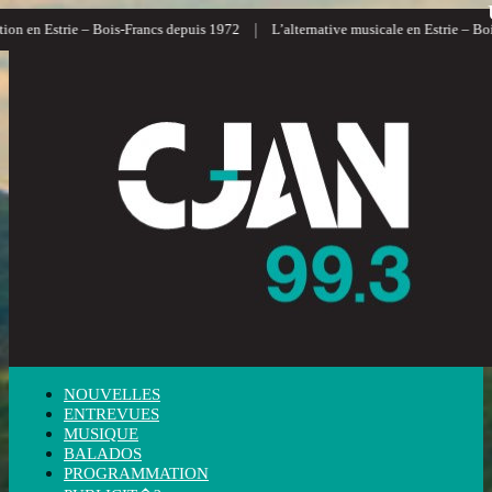
|
on en Estrie – Bois-Francs depuis 1972
L’alternative musicale en Estrie – Boi
NOUVELLES
ENTREVUES
MUSIQUE
BALADOS
PROGRAMMATION