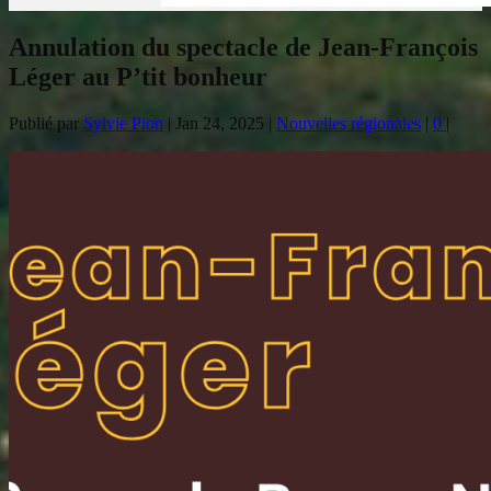
Annulation du spectacle de Jean-François
Léger au P’tit bonheur
Publié par
Sylvie Pion
|
Jan 24, 2025
|
Nouvelles régionales
|
0
|