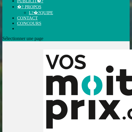
PUBLICIT�?
�? PROPOS
L?�?QUIPE
CONTACT
CONCOURS
Sélectionner une page