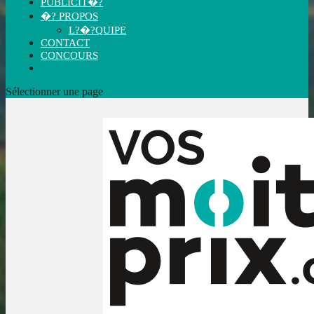
PUBLICIT�?
�? PROPOS
L?�?QUIPE
CONTACT
CONCOURS
Sélectionner une page