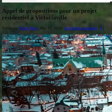
Appel de propositions pour un projet
résidentiel à Victoriaville
Publié par
Sylvie Pion
|
Mar 18, 2024
|
Nouvelles régionales
|
0
|