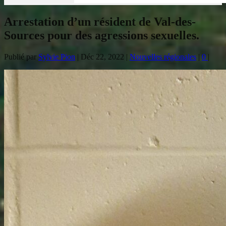
Arrestation d’un résident de Val-des-
Sources pour des agressions sexuelles.
Publié par
Sylvie Pion
|
Déc 22, 2022
|
Nouvelles régionales
|
0
|