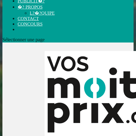
PUBLICIT�?
�? PROPOS
L?�?QUIPE
CONTACT
CONCOURS
Sélectionner une page