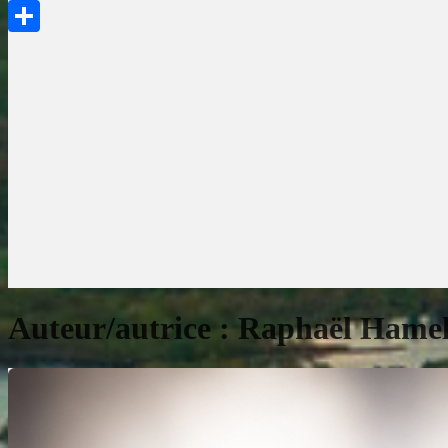
PrintFriendly
Partager
Auteur/autrice :
Raphaël Hame