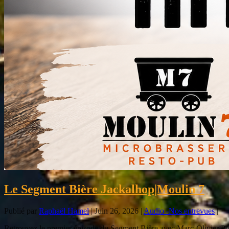
Le Segment Bière Jackalhop|Moulin 7
Publié par
Raphaël Hamel
|
Juin 26, 2026
|
Audio -Nos entrevues
|
Retrouvez le premier épisode du Segment Bière avec Marc-Olivier Poul