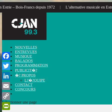
depuis 1972
|
L’alternative musicale en Estrie – Bois-Francs
|
NOUVELLES
ENTREVUES
MUSIQUE
BALADOS
Facebook
PROGRAMMATION
PUBLICIT�?
Twitter
�? PROPOS
L?�?QUIPE
LinkedIn
CONTACT
CONCOURS
Email
Sélectionner une page
Copy
Link