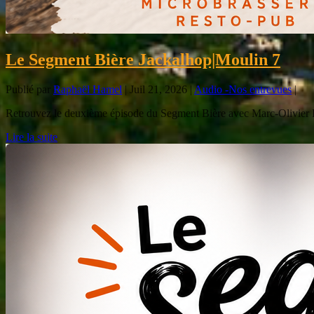
Le Segment Bière Jackalhop|Moulin 7
Publié par
Raphaël Hamel
|
Juil 21, 2026
|
Audio -Nos entrevues
|
Retrouvez le deuxième épisode du Segment Bière avec Marc-Olivier Po
Lire la suite