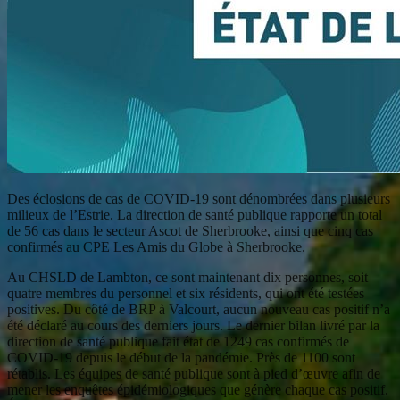
Des éclosions de cas de COVID-19 sont dénombrées dans plusieurs
milieux de l’Estrie. La direction de santé publique rapporte un total
de 56 cas dans le secteur Ascot de Sherbrooke, ainsi que cinq cas
confirmés au CPE Les Amis du Globe à Sherbrooke.
Au CHSLD de Lambton, ce sont maintenant dix personnes, soit
quatre membres du personnel et six résidents, qui ont été testées
positives. Du côté de BRP à Valcourt, aucun nouveau cas positif n’a
été déclaré au cours des derniers jours. Le dernier bilan livré par la
direction de santé publique fait état de 1249 cas confirmés de
COVID-19 depuis le début de la pandémie. Près de 1100 sont
rétablis. Les équipes de santé publique sont à pied d’œuvre afin de
mener les enquêtes épidémiologiques que génère chaque cas positif.