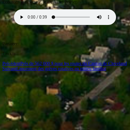
Écoutons le directeur, le Dr Alain Poirier.
Partager:
Taux:
Précédent
Près de 562 000 $ pour les routes du Canton de Cleveland
Suivant
Lancement des grèves rotatives en milieu familial