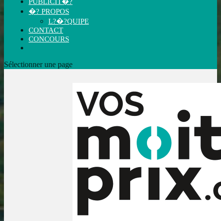
PUBLICIT�?
�? PROPOS
L?�?QUIPE
CONTACT
CONCOURS
Sélectionner une page