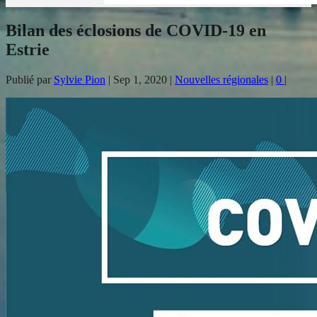
Bilan des éclosions de COVID-19 en
Estrie
Publié par
Sylvie Pion
|
Sep 1, 2020
|
Nouvelles régionales
|
0
|