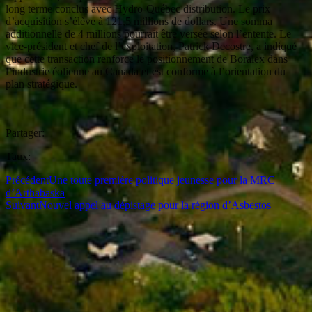
long terme conclus avec Hydro-Québec distribution. Le prix
d’acquisition s’élève à 121,5 millions de dollars. Une somma
additionnelle de 4 millions pourrait être versée selon l’entente. Le
vice-président et chef de l’exploitation, Patrick Decostre, a indiqué
que cette transaction renforce le positionnement de Boralex dans
l’industrie éolienne au Canada et est conforme à l’orientation du
plan stratégique.
Partager:
Taux:
Précédent
Une toute première politique jeunesse pour la MRC
d’Arthabaska
Suivant
Nouvel appel au dépistage pour la région d’Asbestos