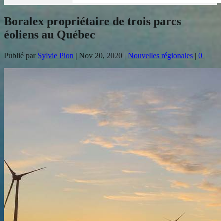
Boralex propriétaire de trois parcs
éoliens au Québec
Publié par
Sylvie Pion
|
Nov 20, 2020
|
Nouvelles régionales
|
0
|