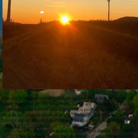
Boralex devient propriétaire unique de trois parcs éoliens québécois
d’une puissance de 296 mégawatts. La société de Kingsey Falls a en
effet conclu une entente afin d’acquérir la participation de 49 pour
cent de la Caisse de dépôt et de placement du Québec dans les trois
parcs. Ceux-ci étaient déjà détenus à 51 pour cent par Boralex.
Situés dans les MRC d’Avignon en Gaspésie et dans la MRC des
Appalaches, ces parcs bénéficient de contrats d’achat d’électricité à