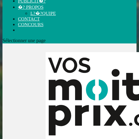
PUBLICIT�?
�? PROPOS
L?�?QUIPE
CONTACT
CONCOURS
Sélectionner une page