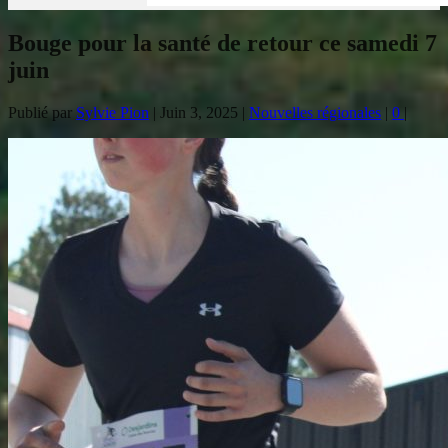
Bouge pour la santé de retour ce samedi 7
juin
Publié par
Sylvie Pion
|
Juin 3, 2025
|
Nouvelles régionales
|
0
|