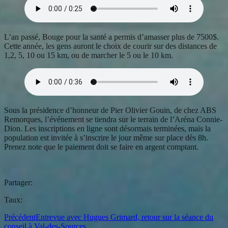
L’an passé, Bouge pour la santé a permis d’amasser plus de 7500$.
Cette année, les gens auront le choix de courir sur des distances de
1,2, 5, 10 ou 15 km, ou de marcher le 5 ou le 10 km.
Sous la présidence d’honneur de Pier Olivier Gouin, de chez ABS
Remorques, l’événement se tiendra sur le terrain de l’Aréna Connie-
Dion. Les inscriptions en ligne sont désormais terminées, mais la
population est invitée à s’inscrire le jour même sur place dès 8h.
Prenez note que le paiement doit se faire en argent comptant.
Partager:
Taux:
Précédent
Entrevue avec Hugues Grimard, retour sur la séance du
conseil à Val-des-Sources