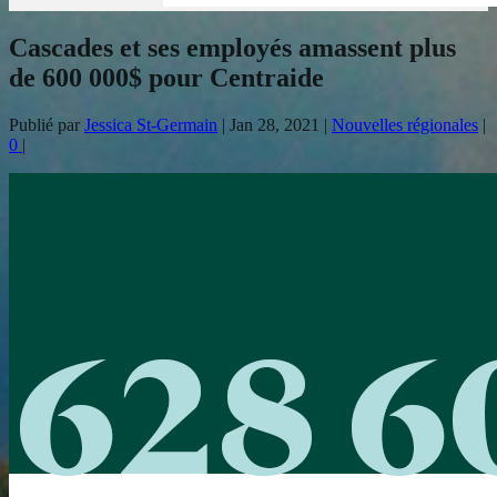
Cascades et ses employés amassent plus
de 600 000$ pour Centraide
Publié par
Jessica St-Germain
|
Jan 28, 2021
|
Nouvelles régionales
|
0
|