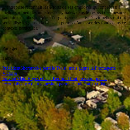
L’entreprise reconnait les efforts de ses employés qui ont réussi à
mettre sur pied des initiatives originales, dans le respect des mesures
sanitaires établies, en plus d’organiser des activités virtuelles qui ont
sensibilisé les gens à la cause et permis d’amasser des fonds dans ce
contexte particulier.
Partager:
Taux:
Précédent
Sherbrooke perd le Twist, mais gagne la Fromagerie
Victoria
Suivant
Alain Rayes et Luc Berthold font pression pour la
reconnaissance du magnésium parmi les minéraux critiques