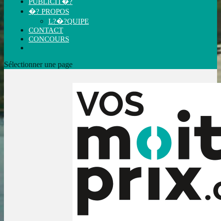
PUBLICIT�?
�? PROPOS
L?�?QUIPE
CONTACT
CONCOURS
Sélectionner une page