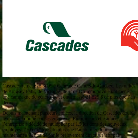
Cascades remet 628 600$ à Centraide Centre-du-Québec. Les unités
de Kingsey Falls, de Victoriaville et de Drummondville ont mené
une campagne de générosité et ont amassé 21 825 $ de plus que l’an
dernier.
Depuis maintenant plusieurs années, la direction de Cascades double
le montant donné par ses employés. En primeur cette année,
l’entreprise a décidé de multiplier par 1,5 les dons des nouveaux
employés. 270 employés de plus que l’an dernier donnent
maintenant à Centraide par le prélèvement direct sur leur paie.