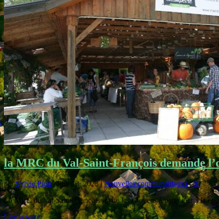
la MRC du Val-Saint-François demande l’op
par
Sylvie Pion
|
Juin 13, 2023
|
Nouvelles communautaires
|
0
|
La MRC de Val-Saint-François invite les citoyens à participer à la cons
Lire la suite