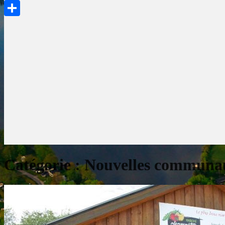
PrintFriendly
Partager
Catégorie :
Nouvelles communau