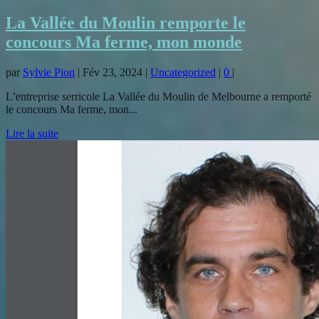
La Vallée du Moulin remporte le
concours Ma ferme, mon monde
par
Sylvie Pion
|
Fév 23, 2024
|
Uncategorized
|
0
|
L’entreprise serricole La Vallée du Moulin de Melbourne a remporté
le concours Ma ferme, mon...
Lire la suite