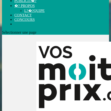
PUBLICIT�?
�? PROPOS
L?�?QUIPE
CONTACT
CONCOURS
Sélectionner une page