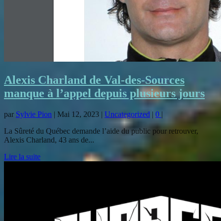
Alexis Charland de Val-des-Sources
manque à l’appel depuis plusieurs jours
par
Sylvie Pion
|
Mai 12, 2023
|
Uncategorized
|
0
|
La Sûreté du Québec demande l’aide du public pour retrouver,
Alexis Charland, 43 ans de...
Lire la suite