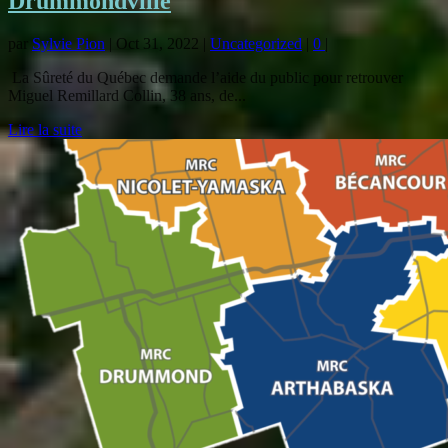
Drummondville
par
Sylvie Pion
|
Oct 31, 2022
|
Uncategorized
|
0
|
La Sûreté du Québec demande l’aide du public pour retrouver
Miguel Remillard Collin, 38 ans, de...
Lire la suite