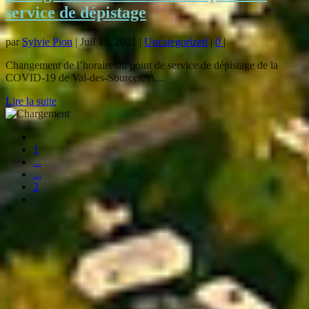
service de dépistage
par
Sylvie Pion
|
Juil 15, 2021
|
Uncategorized
|
0
|
Changement de l’horaire du point de service de dépistage de la
COVID-19 de Val-des-Sources. À...
Lire la suite
1
...
...
2