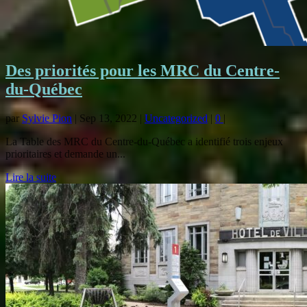
Des priorités pour les MRC du Centre-
du-Québec
par
Sylvie Pion
|
Sep 13, 2022
|
Uncategorized
|
0
|
La Table des MRC du Centre-du-Québec a identifié trois enjeux
prioritaires et demande un...
Lire la suite