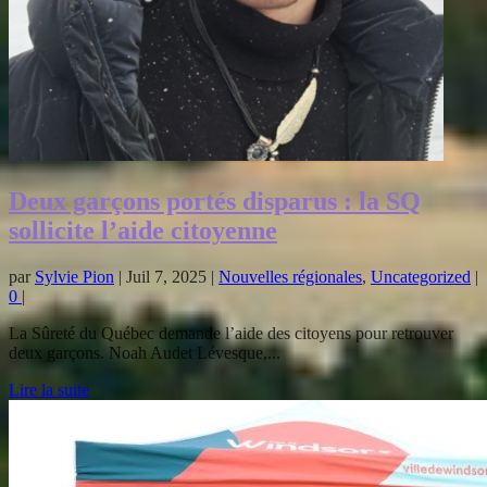
Deux garçons portés disparus : la SQ
sollicite l’aide citoyenne
par
Sylvie Pion
|
Juil 7, 2025
|
Nouvelles régionales
,
Uncategorized
|
0
|
La Sûreté du Québec demande l’aide des citoyens pour retrouver
deux garçons. Noah Audet Lévesque,...
Lire la suite