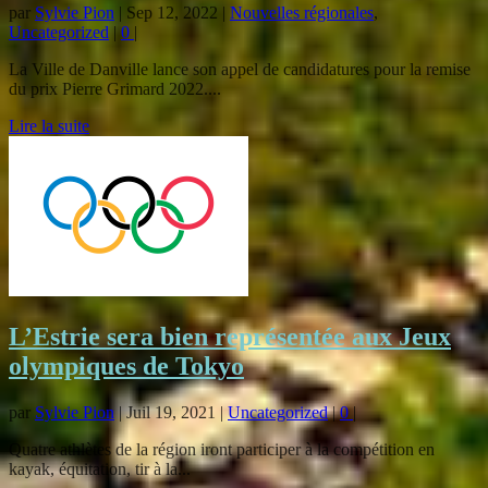
par
Sylvie Pion
|
Sep 12, 2022
|
Nouvelles régionales
,
Uncategorized
|
0
|
La Ville de Danville lance son appel de candidatures pour la remise
du prix Pierre Grimard 2022....
Lire la suite
L’Estrie sera bien représentée aux Jeux
olympiques de Tokyo
par
Sylvie Pion
|
Juil 19, 2021
|
Uncategorized
|
0
|
Quatre athlètes de la région iront participer à la compétition en
kayak, équitation, tir à la...