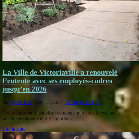
La Ville de Victoriaville a renouvelé
l’entente avec ses employés-cadres
jusqu’en 2026
par
Sylvie Pion
|
Sep 13, 2022
|
Uncategorized
|
0
|
Celle-ci permet d’actualiser certains paramètres fixés dans la
précédente entente et d’y apporter...
Lire la suite