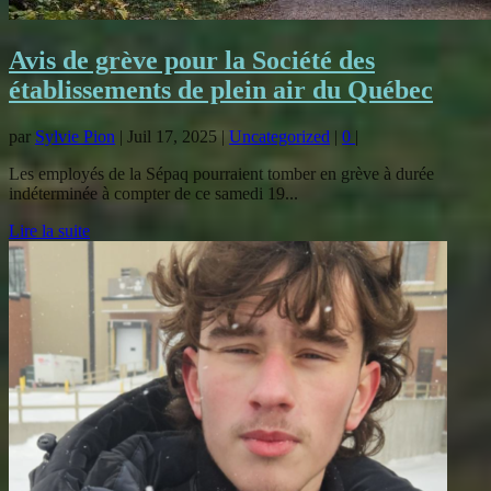
Avis de grève pour la Société des
établissements de plein air du Québec
par
Sylvie Pion
|
Juil 17, 2025
|
Uncategorized
|
0
|
Les employés de la Sépaq pourraient tomber en grève à durée
indéterminée à compter de ce samedi 19...
Lire la suite