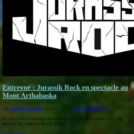
Entrevue : Jurassik Rock en spectacle au
Mont Arthabaska
par
Jasmine Grégoire
|
Avr 12, 2023
|
Uncategorized
|
0
|
Le spectacle hommage aux grands noms de la musique rock des
années 70′, Jurassik Rock, sera...
Lire la suite