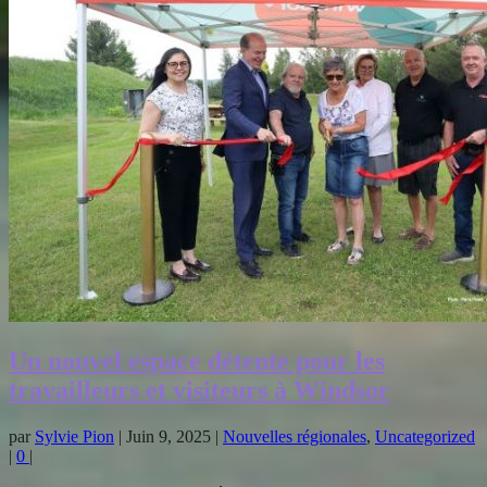
Un nouvel espace détente pour les
travailleurs et visiteurs à Windsor
par
Sylvie Pion
|
Juin 9, 2025
|
Nouvelles régionales
,
Uncategorized
|
0
|