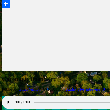
PrintFriendly
Partager
Chronique financière
Publié par
Gilles Vachon
|
Oct 13, 2020
|
Audio -Nos entrevues
|
0
|