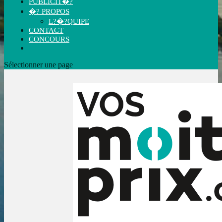
PUBLICIT�?
�? PROPOS
L?�?QUIPE
CONTACT
CONCOURS
Sélectionner une page