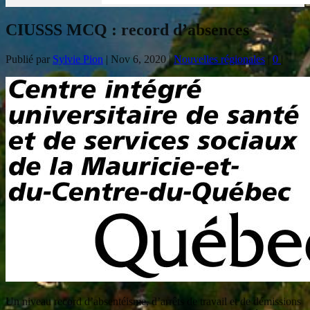
CIUSSS MCQ : record d’absences
Publié par
Sylvie Pion
|
Nov 6, 2020
|
Nouvelles régionales
|
0
|
Un niveau record d’absentéisme, d’arrêts de travail et de démissions