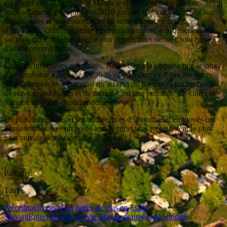
est atteint au CIUSSS de la Mauricie et du Centre-du-Québec. Selon
Radio-Canada, en septembre 2020 plus de 10 % des préposés aux
bénéficiaires et professionnelles en soins étaient en congé
d’invalidité. Cela représente environ un préposé aux bénéficiaires
sur trois qui s’absente chaque jour depuis mars dernier, tout type
d’absence confondus.
Chez les infirmières auxiliaires, Radio-Canada rapporte que le taux
d’absentéisme a dépassé les 36 % en août dernier. Chez les autres
professionnels en soins ainsi qu’au sein du personnel paratechnique,
de services auxiliaires et de métier, c’est une personne sur cinq qui
manque à l’appel quotidiennement.
De plus, entre mars et septembre, près d’un millier d’employés ont
démissionnés. Les préposés aux bénéficiaires représentent le plus
haut taux de démissions.
Partager:
Taux:
Précédent
50 cas et un décès de plus en Estrie
Suivant
Entrevue avec Sylvie Bureau mairesse de windsor