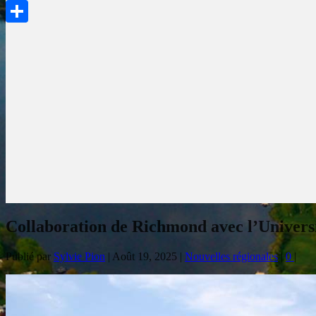
PrintFriendly
Partager
Collaboration de Richmond avec l’Universi
Publié par
Sylvie Pion
|
Août 19, 2025
|
Nouvelles régionales
|
0
|