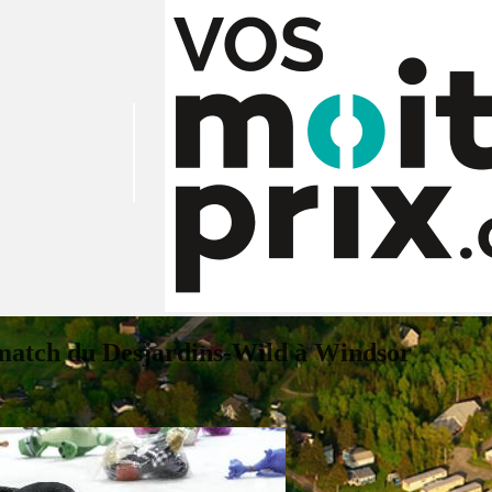
u match du Desjardins-Wild à Windsor