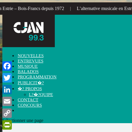
rie – Bois-Francs depuis 1972
|
L’alternative musicale en Estrie –
NOUVELLES
ENTREVUES
MUSIQUE
BALADOS
Facebook
PROGRAMMATION
PUBLICIT�?
Twitter
�? PROPOS
L?�?QUIPE
LinkedIn
CONTACT
CONCOURS
Email
Sélectionner une page
Copy
Link