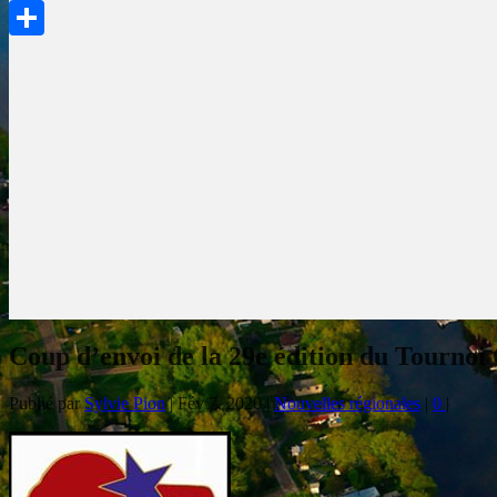
PrintFriendly
Partager
Coup d’envoi de la 29e édition du Tournoi
Publié par
Sylvie Pion
|
Fév 7, 2020
|
Nouvelles régionales
|
0
|