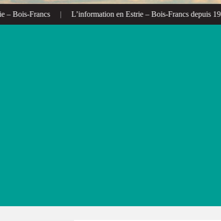
 Bois-Francs
|
L’information en Estrie – Bois-Francs depuis 1972