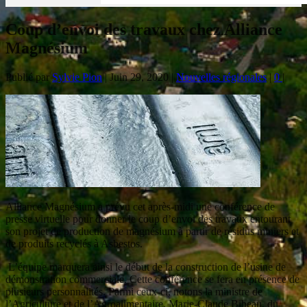
Coup d’envoi des travaux chez Alliance
Magnésium
Publié par
Sylvie Pion
|
Juin 29, 2020
|
Nouvelles régionales
|
0
|
Alliance Magnésium a prévu cet après-midi une conférence de
presse virtuelle pour donner le coup d’envoi des travaux entourant
son projet de production de magnésium à partir de résidus miniers et
de produits recyclés à Asbestos.
L’équipe marquera ainsi le début de la construction de l’usine de
démonstration commerciale. Cette conférence se fera en présence de
plusieurs personnalités. Parmi ceux-ci, notons la ministre de
l’Agriculture et de l’Agroalimentaire, Marie-Claude Bibeau, du