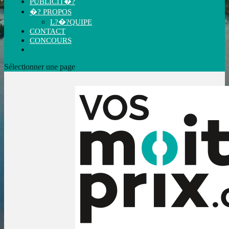
PUBLICIT�?
�? PROPOS
L?�?QUIPE
CONTACT
CONCOURS
Sélectionner une page