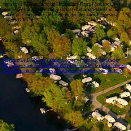
ministre de l’Économie et de l’Innovation Pierre Fitzgibbon, des
députés fédéral et provincial Alain Rayes et André Bachand, ainsi
que de plusieurs maires de la région, dont le maire d’Asbestos,
Hugues Grimard.
Partager:
Taux:
Précédent
Le BAPE sur l’amiante conserve le même échéancier
Suivant
Les quatre personnes arrêtées en lien avec le démantèlement
d’un laboratoire de drogues à Danville comparaîtront aujourd’hui