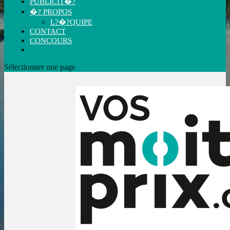
PUBLICIT�?
�? PROPOS
L?�?QUIPE
CONTACT
CONCOURS
Sélectionner une page