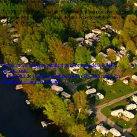
de plus en 24 heures, pour un total de 382 cas positifs.
Les MRC d’Arthabaska et de l’Érable n’ont pas enregistré de cas
depuis le dernier bilan. Un seul de plus est comptabilisé dans la
MRC de Drummond.
Partager:
Taux:
Précédent
Un nouveau babillard pour l’emploi dans la MRC
d’Arthabaska
Suivant
Plus de 18 000 $ récoltés lors du défi Têtes rasées des
familles Deslandes et Chainey