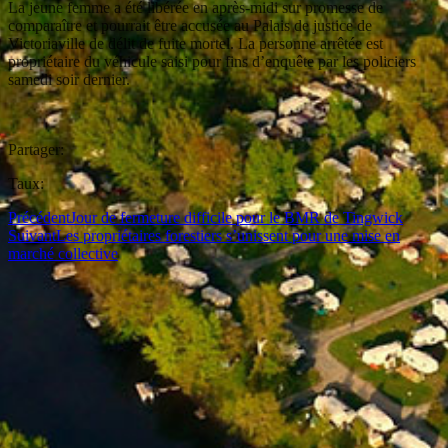
La jeune femme a été libérée en après-midi sur promesse de
comparaître et pourrait être accusée au Palais de justice de
Victoriaville de délit de fuite mortel. La personne arrêtée est
propriétaire du véhicule saisi pour fins d’enquête par les policiers
samedi soir dernier.
Partager:
Taux:
Précédent
Jour de fermeture difficile pour le BMR de Tingwick
Suivant
Les propriétaires forestiers s’unissent pour une mise en
marché collective