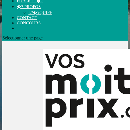
PUBLICIT�?
�? PROPOS
L?�?QUIPE
CONTACT
CONCOURS
Sélectionner une page