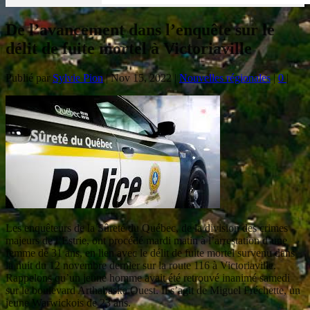
De l’avancement dans l’enquête sur le
délit de fuite mortel à Victoriaville
Publié par
Sylvie Pion
|
Nov 15, 2022
|
Nouvelles régionales
|
0
|
Les enquêteurs de la Sûreté du Québec, de la division des crimes
majeurs de l’Estrie, ont procédé mardi matin à l’arrestation d’une
femme de 31 ans, en lien avec le délit de fuite mortel survenu dans
la nuit du 12 novembre dernier sur la route 116 à Victoriaville.
Rappelons qu’un jeune homme avait été retrouvé inanimé samedi
sur le boulevard Arthabaska Ouest. Il s’agit de Miguel Fréchette, un
jeune Warwickois de 23 ans.