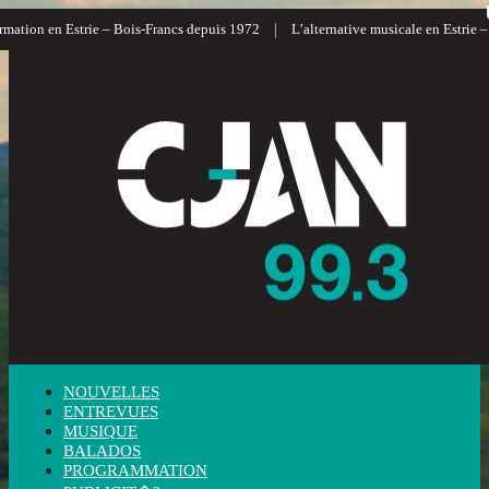
|
ion en Estrie – Bois-Francs depuis 1972
L’alternative musicale en Estrie – Boi
NOUVELLES
ENTREVUES
MUSIQUE
BALADOS
PROGRAMMATION