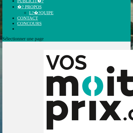
PUBLICIT�?
�? PROPOS
L?�?QUIPE
CONTACT
CONCOURS
Sélectionner une page