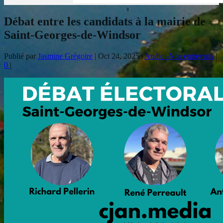
Débat entre les candidats à la mairie de
Saint-Georges-de-Windsor
Publié par
Jasmine Grégoire
|
Oct 24, 2025
|
Audio -Nos entrevues
|
0
|