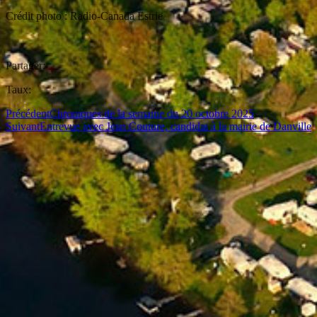
Crédit photo : Radio-Canada Estrie
Partager:
Taux:
Précédent
Chroniques de la semaine du 20 octobre 2025
Suivant
Entrevue avec Jean Couture, candidat à la mairie de Danville