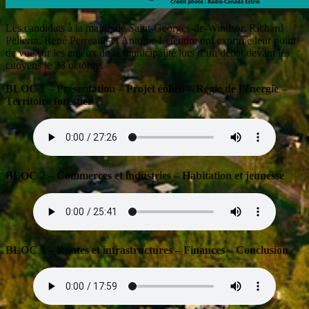
Les candidats à la mairie de Saint-Georges-de-Windsor, Richard
Pellerin, René Perreault et Antoine Letendre ont exprimé leur point
de vue sur les enjeux de la municipalité lors d’un débat devant les
citoyens le 23 octobre.
BLOC 1 – Présentation – Projet éolien – Régie de l’énergie –
Territoire forestier
BLOC 2 – Commerces et industries – Habitation et jeunesse
BLOC 3 – Routes et infrastructures – Finances – Conclusion