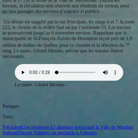
entre le 271 et la limite de la Ville de Sherbrooke. Durant les
travaux, la circulation sera réservée aux résidents du secteur, ainsi
qu’aux passages des services d’urgence et publics.
Un détour est suggéré par la rue Principale, les rangs 6 et 7, la route
222, le chemin de la rivière Sud ou par l’autoroute 55. Les travaux
se poursuivront jusqu’au 6 novembre environ. Rappelons que la
municipalité de St-François-Xavier-de-Brompton reçoit près de 1,9
e
million de dollars de Québec pour ce chantier et la réfection du 7
rang. Le maire, Gérard Messier, précise que les travaux étaient
nécessaires.
Le maire, Gérard Messier.
Partager:
Taux:
Précédent
Une résidence à l’abandon préoccupe la Ville de Windsor
Suivant
Vincent Vallières en spectacle à Asbestos