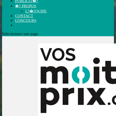
PUBLICIT�?
�? PROPOS
L?�?QUIPE
CONTACT
CONCOURS
Sélectionner une page