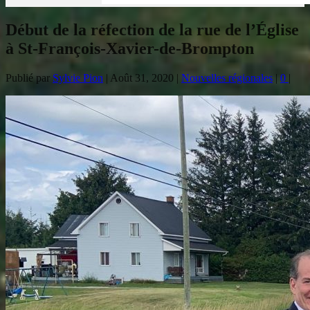
Début de la réfection de la rue de l’Église
à St-François-Xavier-de-Brompton
Publié par
Sylvie Pion
|
Août 31, 2020
|
Nouvelles régionales
|
0
|