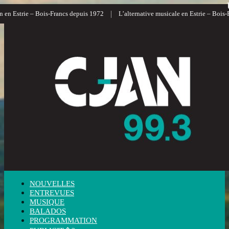
|
n Estrie – Bois-Francs depuis 1972
L’alternative musicale en Estrie – Bois-Fra
NOUVELLES
ENTREVUES
MUSIQUE
BALADOS
PROGRAMMATION