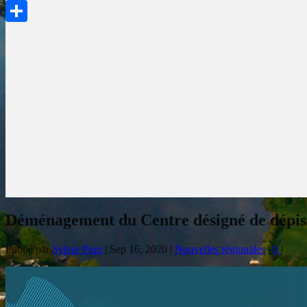
PrintFriendly
Partager
Déménagement du Centre désigné de dépis
Publié par
Sylvie Pion
|
Sep 16, 2020
|
Nouvelles régionales
|
0
|