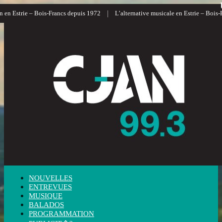
|
 Estrie – Bois-Francs depuis 1972
L’alternative musicale en Estrie – Bois-Fran
NOUVELLES
ENTREVUES
MUSIQUE
BALADOS
PROGRAMMATION