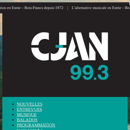
|
en Estrie – Bois-Francs depuis 1972
L’alternative musicale en Estrie – Bois-Fr
NOUVELLES
ENTREVUES
MUSIQUE
BALADOS
PROGRAMMATION