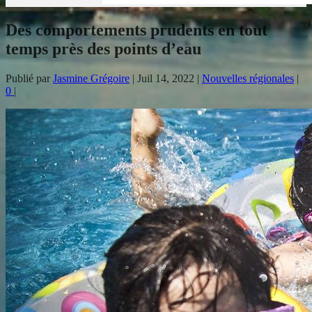
Des comportements prudents en tout
temps près des points d’eau
Publié par
Jasmine Grégoire
|
Juil 14, 2022
|
Nouvelles régionales
|
0
|