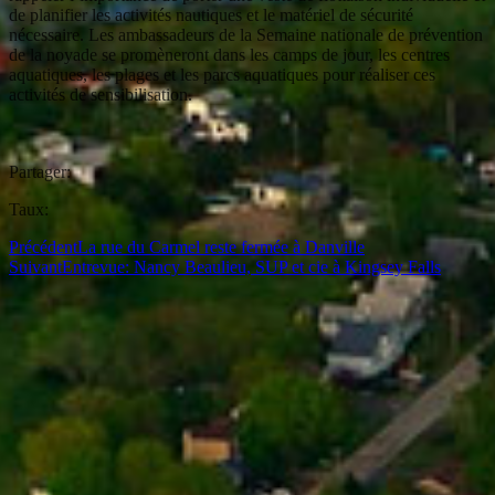
de planifier les activités nautiques et le matériel de sécurité
nécessaire. Les ambassadeurs de la Semaine nationale de prévention
de la noyade se promèneront dans les camps de jour, les centres
aquatiques, les plages et les parcs aquatiques pour réaliser ces
activités de sensibilisation.
Partager:
Taux:
Précédent
La rue du Carmel reste fermée à Danville
Suivant
Entrevue: Nancy Beaulieu, SUP et cie à Kingsey Falls