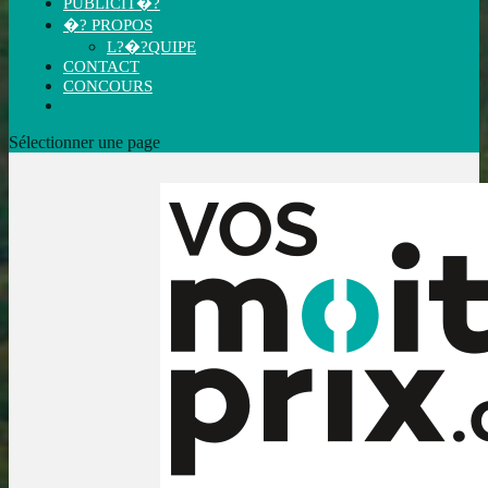
PUBLICIT�?
�? PROPOS
L?�?QUIPE
CONTACT
CONCOURS
Sélectionner une page