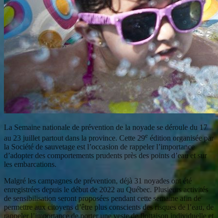
La Semaine nationale de prévention de la noyade se déroule du 17
e
au 23 juillet partout dans la province. Cette 29
édition organisée par
la Société de sauvetage est l’occasion de rappeler l’importance
d’adopter des comportements prudents près des points d’eau et sur
les embarcations.
Malgré les campagnes de prévention, déjà 31 noyades ont été
enregistrées depuis le début de 2022 au Québec. Plusieurs activités
de sensibilisation seront proposées pendant cette semaine afin de
permettre aux citoyens d’être plus conscients des risques de l’eau, de
rappeler l’importance de porter une veste de flottaison individuelle et