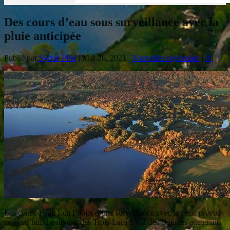
Des cours d’eau sous surveillance avec la
pluie anticipée
Publié par
Sylvie Pion
|
Mar 26, 2021
|
Nouvelles régionales
|
0
|
Les cours d’eau font l’objet d’une surveillance avec la pluie prévue
aujourd’hui. Le niveau des Trois-Lacs à Val-des-Sources atteignait