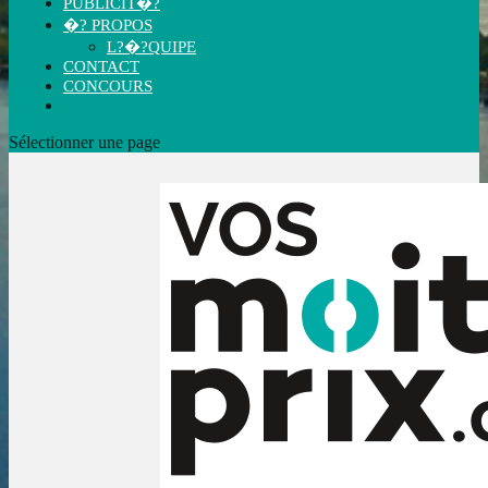
PUBLICIT�?
�? PROPOS
L?�?QUIPE
CONTACT
CONCOURS
Sélectionner une page