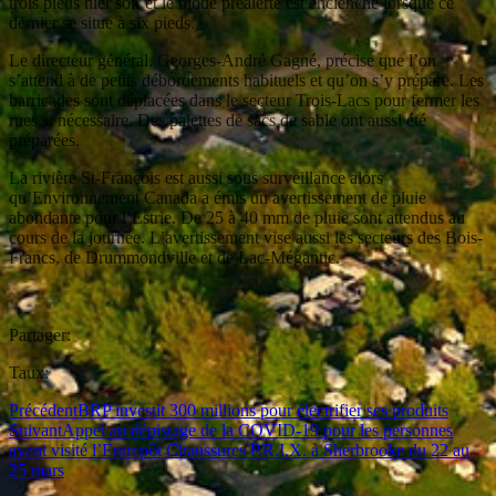
trois pieds hier soir et le mode préalerte est enclenché lorsque ce
dernier se situe à six pieds.
Le directeur général, Georges-André Gagné, précise que l’on
s’attend à de petits débordements habituels et qu’on s’y prépare. Les
barricades sont déplacées dans le secteur Trois-Lacs pour fermer les
rues si nécessaire. Des palettes de sacs de sable ont aussi été
préparées.
La rivière St-François est aussi sous surveillance alors
qu’Environnement Canada a émis un avertissement de pluie
abondante pour l’Estrie. De 25 à 40 mm de pluie sont attendus au
cours de la journée. L’avertissement vise aussi les secteurs des Bois-
Francs, de Drummondville et de Lac-Mégantic.
Partager:
Taux:
Précédent
BRP investit 300 millions pour électrifier ses produits
Suivant
Appel au dépistage de la COVID-19 pour les personnes
ayant visité l’Entrepôt Chaussures P.R.I.X. à Sherbrooke du 22 au
25 mars