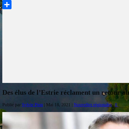
PrintFriendly
Partager
Des élus de l’Estrie réclament un retour au
Publié par
Sylvie Pion
|
Mai 18, 2021
|
Nouvelles régionales
|
0
|