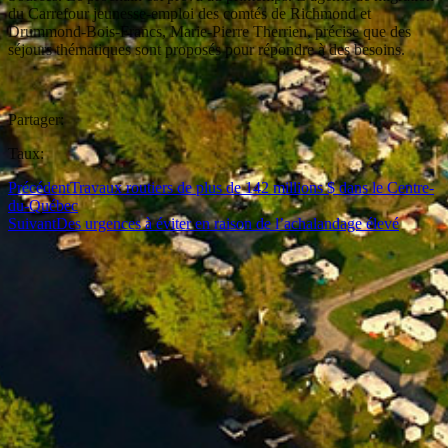
du Carrefour jeunesse-emploi des comtés de Richmond et
Drummond-Bois-Francs, Marie-Pierre Therrien, précise que des
séjours thématiques sont proposés pour répondre à des besoins.
Partager:
Taux:
Précédent
Travaux routiers de plus de 142 millions $ dans le Centre-
du-Québec
Suivant
Des urgences à éviter en raison de l’achalandage élevé