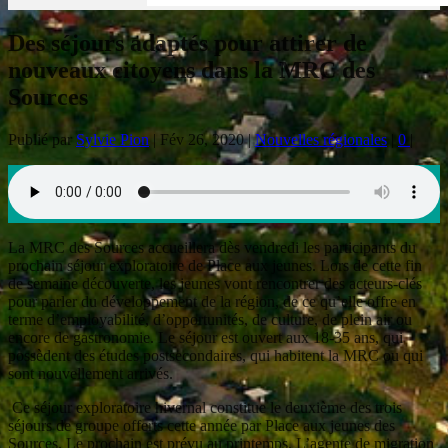
Des séjours adaptés pour attirer de
nouveaux citoyens dans la MRC des
Sources
Publié par
Sylvie Pion
|
Fév 26, 2020
|
Nouvelles régionales
|
0
|
La MRC des Sources accueillera dès vendredi les participants du
prochain séjour exploratoire de Place aux jeunes. Lors de cette fin
de semaine découverte, les jeunes vont rencontrer des acteurs-clés
pour parler du développement de la région, de ce qu’elle offre en
terme d’employabilité, d’opportunités, de culture, de plein air ou
encore de gastronomie. Le séjour est ouvert aux 18-35 ans, qui
possèdent des études postsecondaires, qui habitent la MRC ou qui
sont nouvellement arrivés.
Ce séjour exploratoire hivernal constitue le deuxième des trois
séjours de groupe offerts cette année par Place aux jeunes des
Sources. Le prochain est prévu au printemps. L’agente de migration