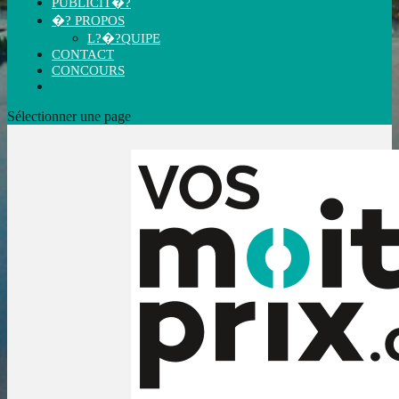
PUBLICIT�?
�? PROPOS
L?�?QUIPE
CONTACT
CONCOURS
Sélectionner une page