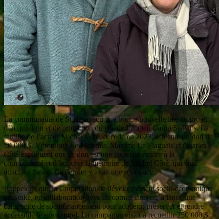
La communauté de Stoke a reçu une bonne nouvelle liée au projet
d’acquisition et de protection du site de l’ancien Camp St-Pat’s. La
famille de l’acteur Michel Côté, décédé en 2023, effectue un don de
50 000 $. Véronique Le Flaguais, Maxime Le Flaguais et Charles
Côté expliquent que ce don est une façon de rendre à la
communauté et d’honorer la mémoire de Michel Côté, qui était
attaché à Stoke. Ce dernier y avait une résidence.
Rappelons que la Corporation de développement socio-économique
de Stoke, en collaboration avec un comité citoyen, a lancé une
campagne de sociofinancement pour acquérir, préserver et rendre
accessible le site naturel. La campagne visait à recueillir 250 000 $