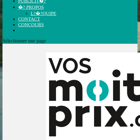
PUBLICIT�?
�? PROPOS
L?�?QUIPE
CONTACT
CONCOURS
Sélectionner une page