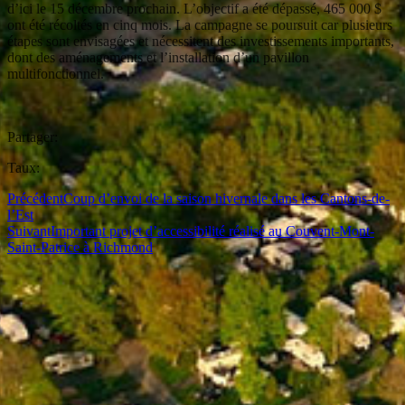
d’ici le 15 décembre prochain. L’objectif a été dépassé, 465 000 $
ont été récoltés en cinq mois. La campagne se poursuit car plusieurs
étapes sont envisagées et nécessitent des investissements importants,
dont des aménagements et l’installation d’un pavillon
multifonctionnel.
Partager:
Taux:
Précédent
Coup d’envoi de la saison hivernale dans les Cantons-de-
l’Est
Suivant
Important projet d’accessibilité réalisé au Couvent-Mont-
Saint-Patrice à Richmond