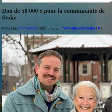
Don de 50 000 $ pour la communauté de
Stoke
Publié par
Sylvie Pion
|
Déc 5, 2025
|
Nouvelles régionales
|
0
|