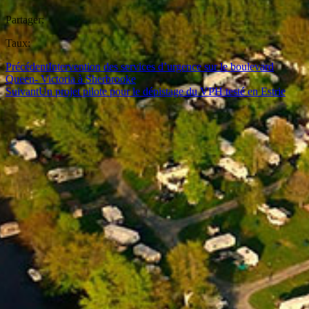
Partager:
Taux:
Précédent
Intervention des services d’urgence sur le boulevard
Queen- Victoria à Sherbrooke
Suivant
Un projet pilote pour le dépistage du VPH testé en Estrie