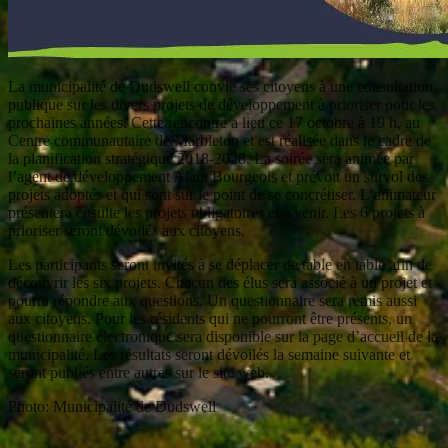
La municipalité de Dudswell convie ses citoyens à une consultation
publique sur les divers projets de développement à prioriser pour les
prochaines années. Cette rencontre a lieu ce 17 octobre à 19 h, au
Centre communautaire de Marbleton et est réalisée dans le cadre de
la planification stratégique 2018-2028. La soirée sera animée par
l’agent de développement Alain Bourgeois et prévoit un survol des
projets adoptés et qui sont sur le point de se concrétiser. L’animateur
présentera ensuite les projets obligatoires et à venir. Les 6 projets à
prioriser seront dévoilés aux citoyens.
Les participants seront invités à se déplacer de table en table afin de
découvrir les six projets. Chacun des élus sera associé à un projet et
pourra répondre aux questions. Un questionnaire sera remis aussi
aux citoyens. Pour les résidents qui ne pourront être présents, un
questionnaire électronique sera disponible sur la page d’accueil de la
municipalité. Les résultats seront dévoilés la semaine suivante et
seront publiés entre autres sur le site web.
Photo: Municipalité de Dudswell