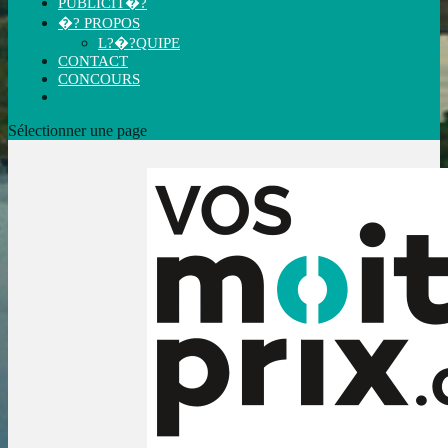
PUBLICIT�?
�? PROPOS
L?�?QUIPE
CONTACT
CONCOURS
Sélectionner une page