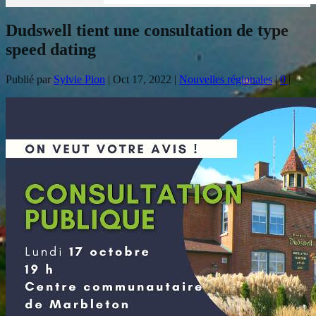
Dudswell tient une consultation de type
speed dating
Publié par
Sylvie Pion
|
Oct 17, 2022
|
Nouvelles régionales
|
0
|