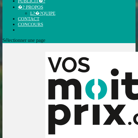
PUBLICIT�?
�? PROPOS
L?�?QUIPE
CONTACT
CONCOURS
Sélectionner une page