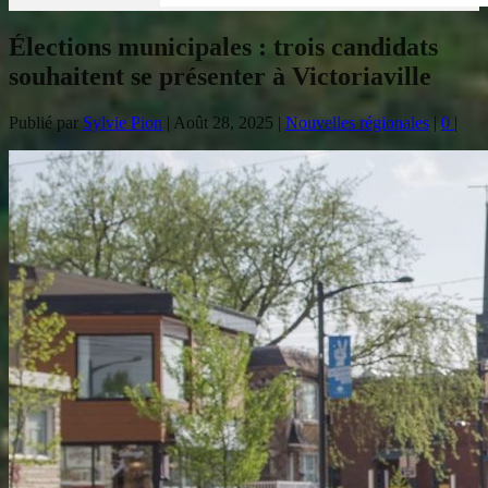
Élections municipales : trois candidats
souhaitent se présenter à Victoriaville
Publié par
Sylvie Pion
|
Août 28, 2025
|
Nouvelles régionales
|
0
|