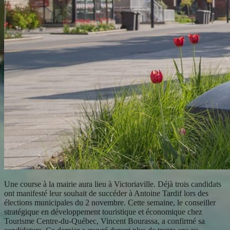
Une course à la mairie aura lieu à Victoriaville. Déjà trois candidats
ont manifesté leur souhait de succéder à Antoine Tardif lors des
élections municipales du 2 novembre. Cette semaine, le conseiller
stratégique en développement touristique et économique chez
Tourisme Centre-du-Québec, Vincent Bourassa, a confirmé sa