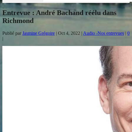
Entrevue : André Bachand réélu dans
Richmond
Publié par
Jasmine Grégoire
|
Oct 4, 2022
|
Audio -Nos entrevues
|
0
|