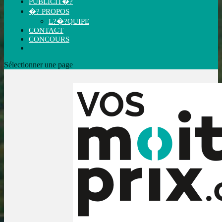
PUBLICIT�?
�? PROPOS
L?�?QUIPE
CONTACT
CONCOURS
Sélectionner une page