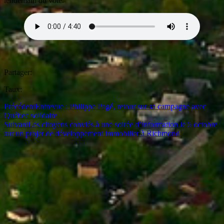
lendemain du vote.
Partager:
Taux:
Précédent
Entrevue : Philippe Pagé, retour sur sa campagne avec
Québec solidaire
Suivant
Les citoyens conviés à une soirée d’information le 5 octobre
sur un projet de développement immobilier à Richmond