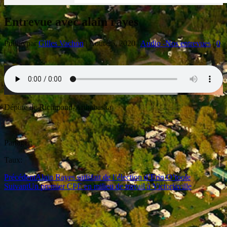
Entrevue avec alain rayes
Publié par
Gilles Vachon
|
Août 25, 2020
|
Audio -Nos entrevues
|
0
|
Député de Richmond-Arthabaska
Partager:
Taux:
Précédent
Alain Rayes satisfait de l’élection d’Erin O’toole
Suivant
Un premier CPE en milieu de travail à Victoriaville