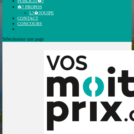
PUBLICIT�?
�? PROPOS
L?�?QUIPE
CONTACT
CONCOURS
Sélectionner une page