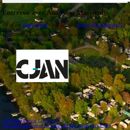
Entrevue avec Ana Rosa Mariscal
Publié par
Gilles Vachon
|
Jan 18, 2021
|
Audio -Nos entrevues
|
0
|
La conseillère municipale de la ville de Windsor parle du parc
Historique de la Poudrière
Partager:
Taux:
Précédent
Entrevue Luc Cayer
Suivant
L’Estrie atteint le cap des 10 000 cas de COVID-19