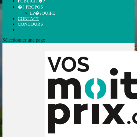
PUBLICIT�?
�? PROPOS
L?�?QUIPE
CONTACT
CONCOURS
Sélectionner une page