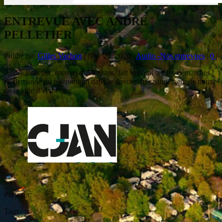
ENTREVUE AVEC ANDRÉ
PELLETIER
Publié par
Gilles Vachon
|
Nov 25, 2020
|
Audio -Nos entrevues
|
0
|
André Pelletier, citoyen d’Asbestos, fait le point sur les démarches
de demande du référendum dans le dossier du changement de nom
de la ville d’Asbestos.
Partager:
Taux: