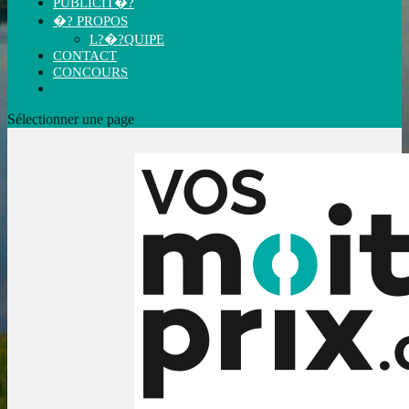
PUBLICIT�?
�? PROPOS
L?�?QUIPE
CONTACT
CONCOURS
Sélectionner une page