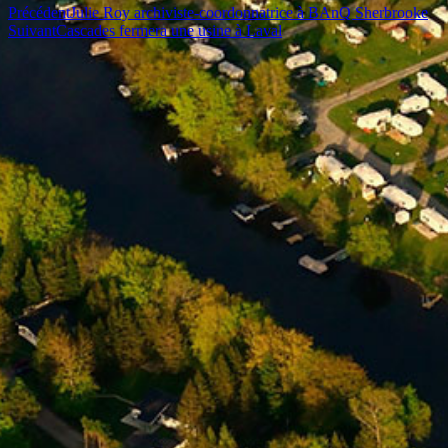
Précédent
Julie Roy archiviste-coordonnatrice à BAnQ Sherbrooke
Suivant
Cascades fermera une usine à Laval